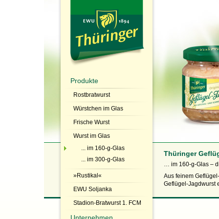
Produkte
Rostbratwurst
Würstchen im Glas
Frische Wurst
Wurst im Glas
... im 160-g-Glas
Thüringer Geflü
... im 300-g-Glas
… im 160-g-Glas – di
»Rustikal«
Aus feinem Geflügel-
Geflügel-Jagdwurst e
EWU Soljanka
Stadion-Bratwurst 1. FCM
Unternehmen